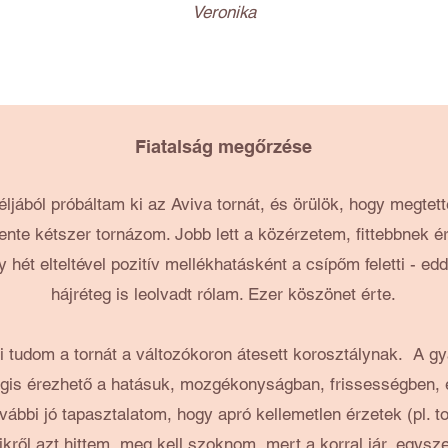
Veronika
Fiatalság megőrzése
ljából próbáltam ki az Aviva tornát, és örülök, hogy megtet
ente kétszer tornázom. Jobb lett a közérzetem, fittebbne
 hét elteltével pozitív mellékhatásként a csípőm feletti - edd
hájréteg is leolvadt rólam. Ezer köszönet érte.
i tudom a tornát a változókoron átesett korosztálynak. A g
gis érezhető a hatásuk, mozgékonyságban, frissességben,
vábbi jó tapasztalatom, hogy apró kellemetlen érzetek (pl. t
kről azt hittem, meg kell szoknom, mert a korral jár, egysz