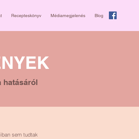
t
Recepteskönyv
Médiamegjelenés
Blog
ÉNYEK
a hatásáról
áliban sem tudtak