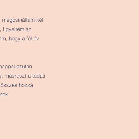
m, megcsináltam két
, figyeltem az
m, hogy a fél év
ónappal ezután
s, másrészt a tudati
z összes hozzá
nek!