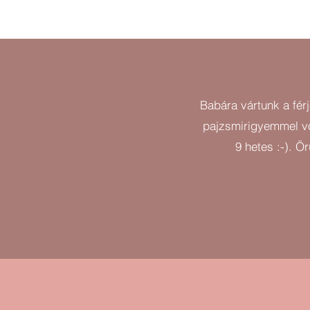
Babára vártunk a fér
pajzsmirigyemmel vo
9 hetes :-). Ö