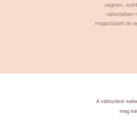
segíteni, ezé
változtattam
megszületett és e
A változókór kell
meg kel