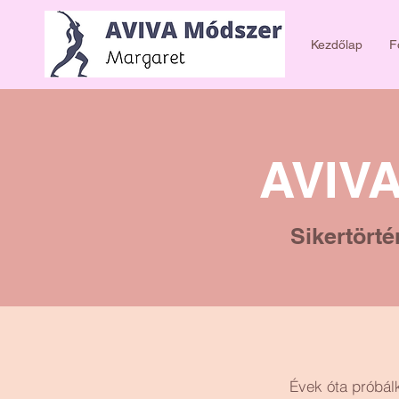
Kezdőlap
F
AVIV
Sikertörté
Évek óta próbálk