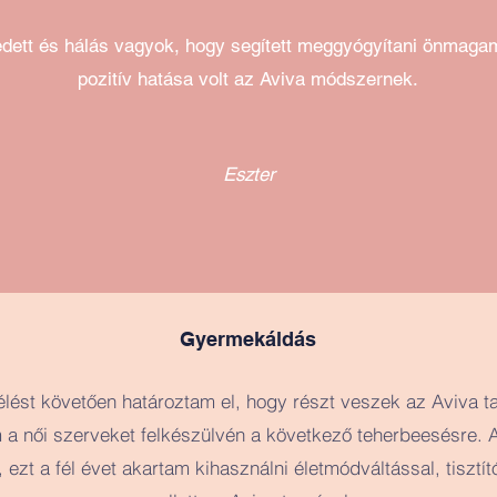
dett és hálás vagyok, hogy segített meggyógyítani önmaga
pozitív hatása volt az Aviva módszernek.
Eszter
Gyermekáldás
lést követően határoztam el, hogy részt veszek az Aviva t
a női szerveket felkészülvén a következő teherbeesésre. A
 ezt a fél évet akartam kihasználni életmódváltással, tisztít