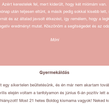
Azért kerestelek fel, mert kiderült, hogy két miómám van.
ónap után teljesen eltűnt, a másik pedig sokkal kisebb lett, m
rnát és az általad javsolt étkezést, így remélem, hogy a leg
negatív eredményt mutat. Köszönöm a segítségedet és az od
Móni
Gyermekáldás
t egy sikertelen beültetésünk, és én már nem akartam tová
ilis elején voltam a tanfolyamon és június 6-án pozítív lett
 hiányzott! Most 21 hetes Boldog kismama vagyok! Neked k