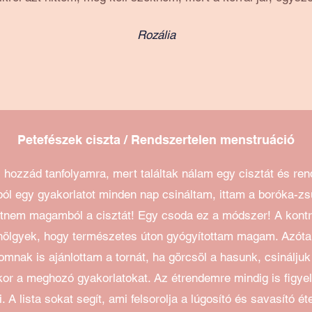
Rozália
Petefészek ciszta / Rendszertelen menstruáció
hozzád tanfolyamra, mert találtak nálam egy cisztát és ren
ól egy gyakorlatot minden nap csináltam, ittam a boróka-zsu
tetnem magamból a cisztát! Egy csoda ez a módszer! A kontr
hölgyek, hogy természetes úton gyógyítottam magam. Azóta 
mnak is ajánlottam a tornát, ha görcsöl a hasunk, csináljuk
kor a meghozó gyakorlatokat.
Az étrendemre mindig is figye
i. A lista sokat segít, ami felsorolja a lúgosító és savasító ét