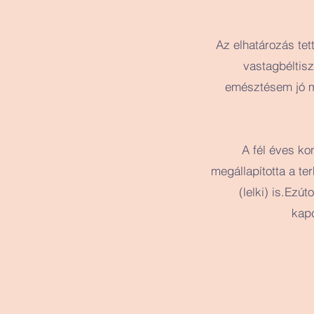
Az elhatározás tet
vastagbéltisz
emésztésem jó mű
A fél éves ko
megállapította a te
(lelki) is.
Ezúto
kap