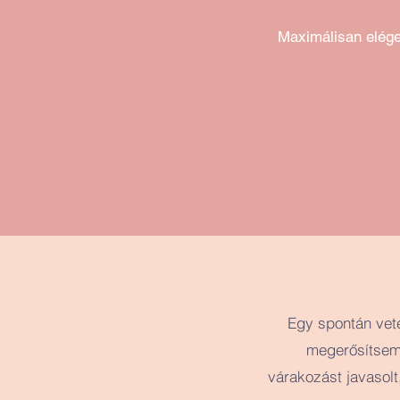
Maximálisan elége
Egy spontán veté
megerősítsem 
várakozást javasolt,