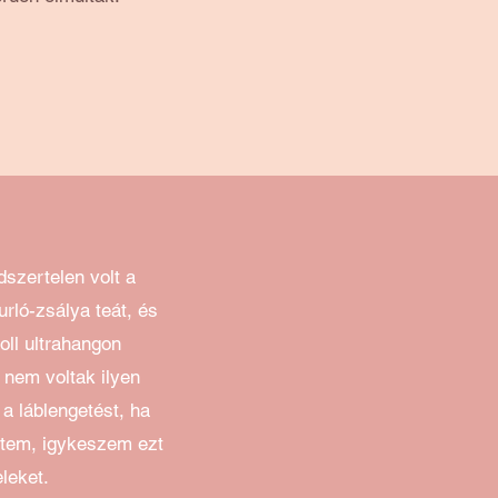
dszertelen volt a
rló-zsálya teát, és
oll ultrahangon
nem voltak ilyen
 a láblengetést, ha
ltem, igykeszem ezt
eleket.