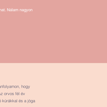
mat. Nálam nagyon
anfolyamon, hogy
z orvos fél év
ó kúrákkal és a jóga