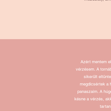
Azért mentem el 
vérzésem. A tornáb
sikerült eltün
megdicsértek a 
panaszaim.
A húgo
késne a vérzés, ak
tartan