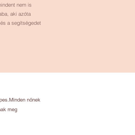
mindent nem is
ba, aki azóta
és a segítségedet
képes.Minden nőnek
ának meg