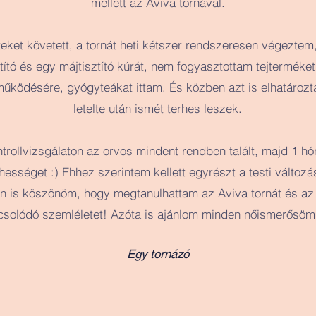
mellett az Aviva tornával.
teket követett, a tornát heti kétszer rendszeresen végezte
tító és egy májtisztító kúrát, nem fogyasztottam tejterméket
ködésére, gyógyteákat ittam. És közben azt is elhatározta
letelte után ismét terhes leszek.
ntrollvizsgálaton az orvos mindent rendben talált, majd 1 h
rhességet :) Ehhez szerintem kellett egyrészt a testi változá
n is köszönöm, hogy megtanulhattam az Aviva tornát és a
csolódó szemléletet! Azóta is ajánlom minden nőismerősöm
Egy tornázó