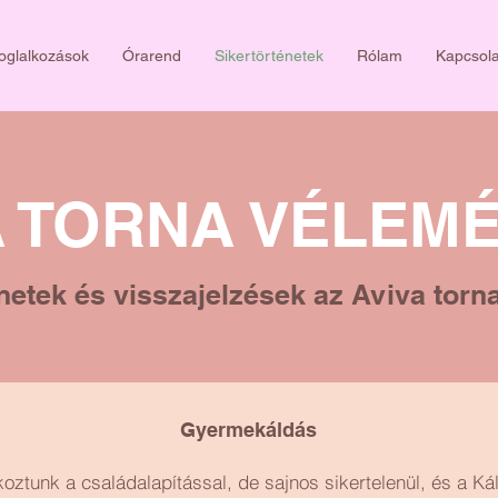
oglalkozások
Órarend
Sikertörténetek
Rólam
Kapcsola
A TORNA VÉLEM
netek és visszajelzések az Aviva torn
Gyermekáldás
oztunk a családalapítással, de sajnos sikertelenül, és a K