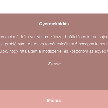
Gyermekáldás
jemmel már két éve. Voltam kétszer beültetésen is, de saj
lt problémám. Az Aviva tornát csináltam 5 hónapon keresz
rülök, hogy rátaláltam a módszerre, és köszönöm az egyéb t
Zsuzsa
Mióma