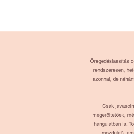
Öregedéslassítás cé
rendszeresen, het
azonnal, de néhány
Csak javasoln
megerőltetőek, mé
hangulatban is. To
mozdulat), ami