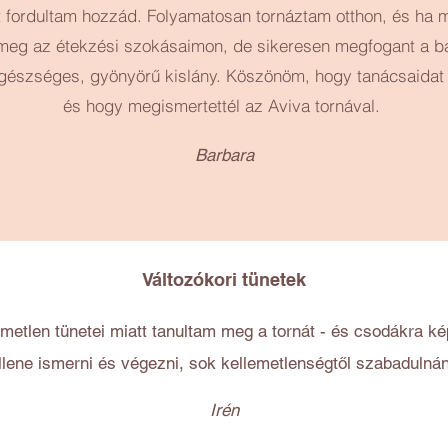
rt fordultam hozzád. Folyamatosan tornáztam otthon, és ha 
 meg az étekzési szokásaimon, de sikeresen megfogant a ba
gészséges, gyönyörű kislány. Köszönöm, hogy tanácsaidat 
és hogy megismertettél az Aviva tornával. ​
Barbara
Változókori tünetek
emetlen tünetei miatt tanultam meg a tornát - és csodákra 
lene ismerni és végezni, sok kellemetlenségtől szabaduln
Irén