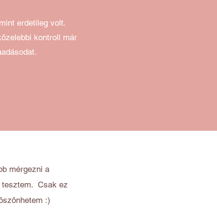
int erdetileg volt.
közelebbi kontroll már
aadásodat.
bb mérgezni a
 a tesztem. Csak ez
öszönhetem :)