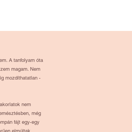
tem. A tanfolyam óta
k érzem magam. Nem
ig mozdíthatatlan -
yakorlatok nem
 emésztésben, még
ompán fájt egy-egy
erűen elmúltak.