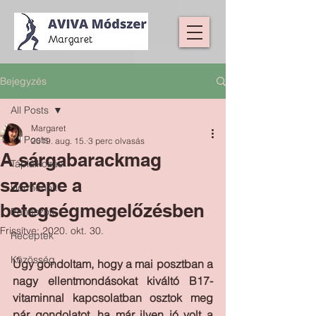
Bejegyzés
All Posts
Margaret
All Posts
2019. aug. 15.
3 perc olvasás
A sárgabarackmag
Táplálkozás
szerepe a
Hormonok
betegségmegelőzésben
Panaszok
Frissítve:
2020. okt. 30.
Receptek
Közösség
Úgy gondoltam, hogy a mai posztban a 
nagy ellentmondásokat kiváltó B17-
vitaminnal kapcsolatban osztok meg 
pár gondolatot, ha már ilyen jó volt a 