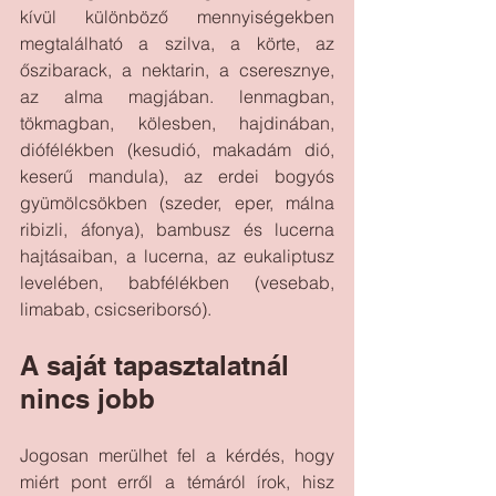
kívül különböző mennyiségekben 
megtalálható a szilva, a körte, az 
őszibarack, a nektarin, a cseresznye, 
az alma magjában. lenmagban, 
tökmagban, kölesben, hajdinában, 
diófélékben (kesudió, makadám dió, 
keserű mandula), az erdei bogyós 
gyümölcsökben (szeder, eper, málna 
ribizli, áfonya), bambusz és lucerna 
hajtásaiban, a lucerna, az eukaliptusz 
levelében, babfélékben (vesebab, 
limabab, csicseriborsó). 
A saját tapasztalatnál 
nincs jobb
Jogosan merülhet fel a kérdés, hogy 
miért pont erről a témáról írok, hisz 