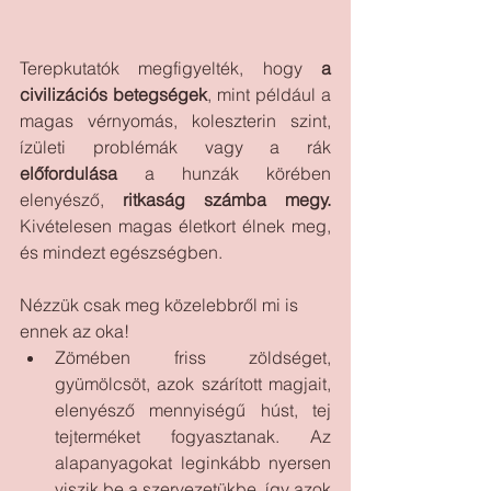
Terepkutatók megfigyelték, hogy 
a 
civilizációs betegségek
, mint például a 
magas vérnyomás, koleszterin szint, 
ízületi problémák vagy a rák 
előfordulása
 a hunzák körében 
elenyésző, 
ritkaság számba megy.
Kivételesen magas életkort élnek meg, 
és mindezt egészségben.
Nézzük csak meg közelebbről mi is 
ennek az oka!
Zömében friss zöldséget, 
gyümölcsöt, azok szárított magjait, 
elenyésző mennyiségű húst, tej 
tejterméket fogyasztanak. Az 
alapanyagokat leginkább nyersen 
viszik be a szervezetükbe, így azok 