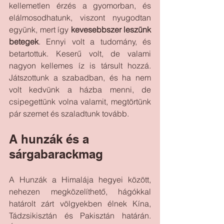
kellemetlen érzés a gyomorban, és 
elálmosodhatunk, viszont nyugodtan 
együnk, mert így 
kevesebbszer leszünk 
betegek
. Ennyi volt a tudomány, és 
betartottuk. Keserű volt, de valami 
nagyon kellemes íz is társult hozzá. 
Játszottunk a szabadban, és ha nem 
volt kedvünk a házba menni, de 
csipegettünk volna valamit, megtörtünk 
pár szemet és szaladtunk tovább.
A hunzák és a 
sárgabarackmag
A Hunzák a Himalája hegyei között, 
nehezen megközelíthető, hágókkal 
határolt zárt völgyekben élnek Kína, 
Tádzsikisztán és Pakisztán határán. 