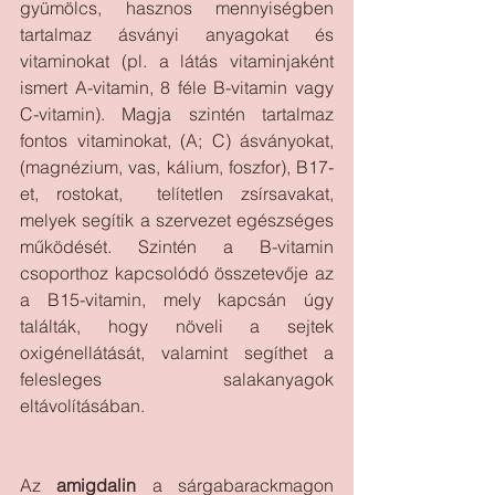
gyümölcs, hasznos mennyiségben 
tartalmaz ásványi anyagokat és 
vitaminokat (pl. a látás vitaminjaként 
ismert A-vitamin, 8 féle B-vitamin vagy 
C-vitamin). Magja szintén tartalmaz 
fontos vitaminokat, (A; C) ásványokat, 
(magnézium, vas, kálium, foszfor), B17-
et, rostokat,  telítetlen zsírsavakat, 
melyek segítik a szervezet egészséges 
működését. Szintén a B-vitamin 
csoporthoz kapcsolódó összetevője az 
a
B15-vitamin, mely kapcsán úgy 
találták, hogy növeli a sejtek 
oxigénellátását, valamint segíthet a 
felesleges salakanyagok 
eltávolításában.
Az 
amigdalin
 a sárgabarackmagon 