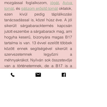
mozgással foglalkozom, 
jógát
, 
Aviva 
tornát
, és 
gátizom erősítő tornát
 oktatok, 
ezen kívül pedig táplálkozási 
tanácsadással is, közel húsz éve. A jól 
sikerült sárgabaracktermés kapcsán 
jutott eszembe a sárgabarack mag, ami 
hogyha keserű, bizonyára magas B17 
tartalma is van. 13 évvel ezelőtt többek 
között ennek segítségével sikerült a 
szervezetemnek legyőzni a 
méhnyakrákot. Nyilván sok összetevője 
van a történetemnek, de a B17 is a 
gyógyító szerek között szerepelt a 
terápiám során a rengeteg friss 
zöldség, gyümölcs, búzafűlé és sok 
más mellett. 
A receptes könyvem is ennek hatására 
született meg (
Út az egészséghez - a 
gyomron át
), melyben a sok ízletes és 