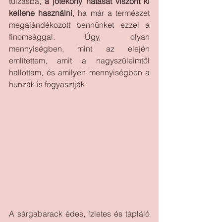
túlzásba,
 a jótékony hatását viszont ki 
kellene használni
, ha már a természet 
megajándékozott bennünket ezzel a 
finomsággal. Úgy, olyan 
mennyiségben, mint az elején 
említettem, amit a nagyszüleimtől 
hallottam, és amilyen mennyiségben a 
hunzák is fogyasztják.
A sárgabarack édes, ízletes és tápláló 