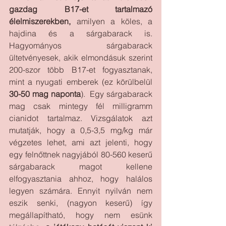
gazdag B17-et tartalmazó 
élelmiszerekben,
 amilyen a köles, a 
hajdina és a sárgabarack is. 
Hagyományos sárgabarack 
ültetvényesek, akik elmondásuk szerint 
200-szor több B17-et fogyasztanak, 
mint a nyugati emberek (ez körülbelül 
30-50 mag naponta
).  Egy sárgabarack 
mag csak mintegy fél milligramm 
cianidot tartalmaz. Vizsgálatok azt 
mutatják, hogy a 0,5-3,5 mg/kg már 
végzetes lehet, ami azt jelenti, hogy 
egy felnőttnek nagyjából 80-560 keserű 
sárgabarack magot kellene 
elfogyasztania ahhoz, hogy halálos 
legyen számára. Ennyit nyilván nem 
eszik senki, (nagyon keserű) így 
megállapítható, hogy nem esünk 